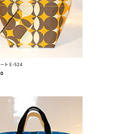
ート E-524
20