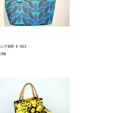
ッグ台形 E-922
570