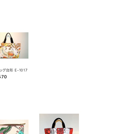
グ台形 E-1017
570