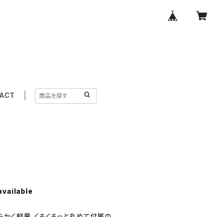
ACT
available
らかく軽量、くるくるっと丸めて付属の