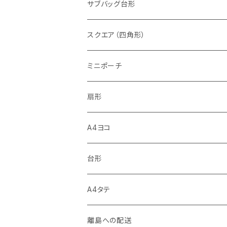
サブバッグ台形
スクエア（四角形）
ミニポーチ
扇形
A4ヨコ
台形
A4タテ
離島への配送