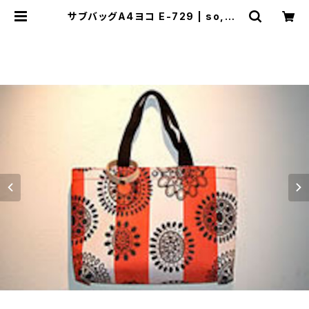
サブバッグA4ヨコ E-729 | so,wh
at［テント生地を使ったエコなバッグ］