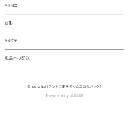
A4ヨコ
台形
A4タテ
離島への配送
© so,what［テント生地を使ったエコなバッグ］
Powered by