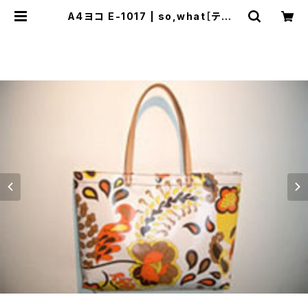
A4ヨコ E-1017 | so,what［テント
生地を使ったエコなバッグ］