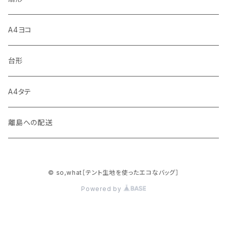
A4ヨコ
台形
A4タテ
離島への配送
© so,what［テント生地を使ったエコなバッグ］
Powered by