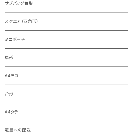
サブバッグ台形
スクエア（四角形）
ミニポーチ
扇形
A4ヨコ
台形
A4タテ
離島への配送