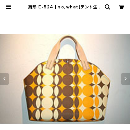
扇形 E-524 | so,what［テント生地
を使ったエコなバッグ］