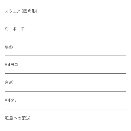
スクエア（四角形）
ミニポーチ
扇形
A4ヨコ
台形
A4タテ
離島への配送