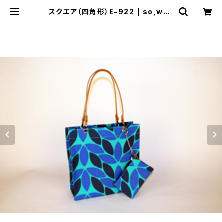
スクエア（四角形）E-922 | so,wha
t［テント生地を使ったエコなバッグ］